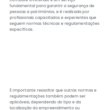
fundamental para garantir a segurança de
pessoas e patrimônios, e é realizada por
profissionais capacitados e experientes que
seguem normas técnicas e regulamentações
específicas.
O Conselho Nacional do Meio Ambiente
(CONAMA) é o órgão responsável por
estabelecer normas e diretrizes para o
controle ambiental em todo o território
nacional.
É importante ressaltar que outras normas e
regulamentações também podem ser
aplicáveis, dependendo do tipo e da
localização do empreendimento ou